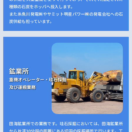
種類の石炭をホッパへ投入します。
また糸魚川発電㈱やサミット明星パワー㈱の発電会社への石
炭供給も担っています。
鉱業所
重機オペレーター・珪石採掘
及び運搬業務
田海鉱業所での業務です。珪石採掘においては、田海鉱業所
から片道30分程の距離にある切羽の採掘場所で行います。工