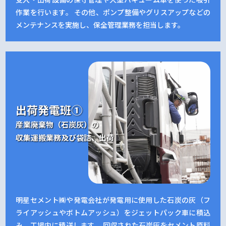
作業を行います。 その他、ポンプ整備やグリスアップなどの
メンテナンスを実施し、保全管理業務を担当します。
出荷発電班①
産業廃棄物（石炭灰）の
収集運搬業務及び袋詰、出荷
明星セメント㈱や発電会社が発電用に使用した石炭の灰（フ
ライアッシュやボトムアッシュ）をジェットパック車に積込
み、工場内に積送します。 回収された石炭灰をセメント原料