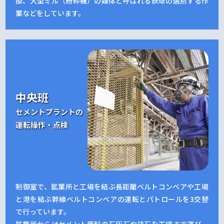
換、大型ミル（粉砕機）の媒体と呼ばれる鉄球の選別する作
業などをしています。
中央班
セメントプラントの
運転操作・点検
制御室で、鉱業所と工場を結ぶ長距離ベルトコンベアや工場
と港を結ぶ幹線ベルトコンベアの運転とパトロールを3交替
で行っています。