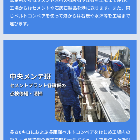
鉱業所からはセメント原料の石灰石や珪石を工場まで運び、
工場からはセメントや石灰石製品を港に送ります。また、同
じベルトコンベアを使って港からは石炭や水滓等を工場まで
運びます。
中央メンテ班
セメントプラント各設備の
点検修繕・清掃
長さ6キロにおよぶ長距離ベルトコンベアをはじめ工場内の
受入・出荷設備の保守管理や大型バキューム車を使った吸引